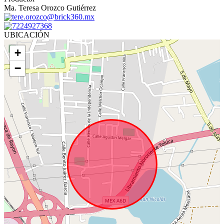
Ma. Teresa Orozco Gutiérrez
tere.orozco@brick360.mx
7224927368
UBICACIÓN
+
−