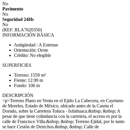
No
Pavimento
No
Seguridad 24Hs
No
(REF. BLA7620350)
INFORMACIÓN BÁSICA
Antigüedad : A Estrenar
Orientación: Oeste
Crédito: No elegible
SUPERFICIES
Terreno: 1559 m²
Frente: 12.99 m
Fondo: 106 m
DESCRIPCIÓN
<p>Terreno Plano en Venta en el Ejido La Cabecera, en Cayetano
de Morelos, Estado de México, ubicado antes de la Caseta el
Dorado, sobre la Carretera Toluca - Ixtlahuaca.&nbsp; &nbsp; A
pesar de que tiene colindancia con la carretera, el acceso es por la
calle de Francisco Villa.&nbsp; &nbsp; Terreno Ejidal, por lo tanto
se hace Cesión de Derechos.&nbsp; &nbsp; Calle de