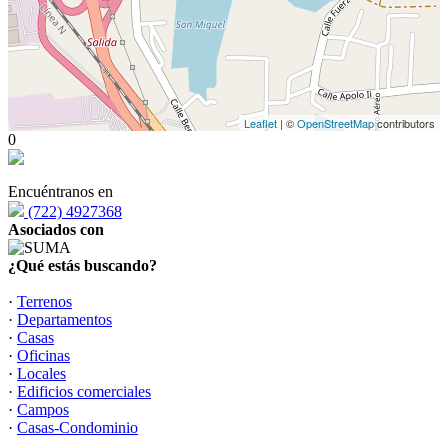
Leaflet
| ©
OpenStreetMap
contributors
0
Encuéntranos en
(722) 4927368
Asociados con
¿Qué estás buscando?
·
Terrenos
·
Departamentos
·
Casas
·
Oficinas
·
Locales
·
Edificios comerciales
·
Campos
·
Casas-Condominio